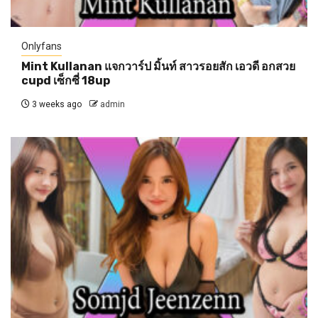
Onlyfans
Mint Kullanan แจกวาร์ป มิ้นท์ สาวรอยสัก เอวดี อกสวย
cupd เซ็กซี่ 18up
3 weeks ago
admin