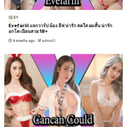
SEXY
Evefariii แจกวาร์ป น้อง อีฟ น่ารัก สดใส ผมสั้น น่ารัก
อกโต เนียนสวย 18+
4 months ago
admin01