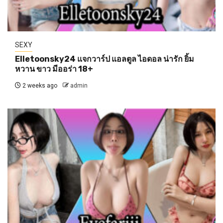
SEXY
Elletoonsky24 แจกวาร์ป แอลตูล ไอดอล น่ารัก ยิ้ม
หวาน ขาว มีออร่า 18+
2 weeks ago
admin