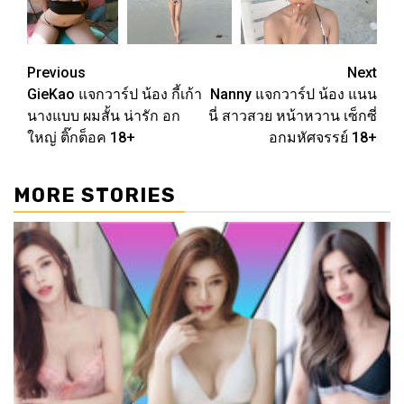
Continue
Previous
Next
GieKao แจกวาร์ป น้อง กี้เก้า
Nanny แจกวาร์ป น้อง แนน
Reading
นางแบบ ผมสั้น น่ารัก อก
นี่ สาวสวย หน้าหวาน เซ็กซี่
ใหญ่ ติ๊กต็อค 18+
อกมหัศจรรย์ 18+
MORE STORIES