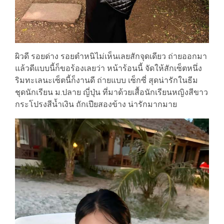
ผิวดี รอยด่าง รอยตำหนิไม่เห็นเลยสักจุดเดียว ถ่ายออกมา
แล้วดีแบบนี้ก็ขอร้องเลยว่า หน้าร้อนนี้ จัดให้สักเซ็ตหนึ่ง
ริมทะเลนะเซ็ตนี้ก็งานดี ถ่ายแบบ เซ็กซี่ สุดน่ารักในธีม
ชุดนักเรียน ม.ปลาย ญี่ปุ่น ที่มาด้วยเสื้อนักเรียนหญิงสีขาว
กระโปรงสีน้ำเงิน ถักเปียสองข้าง น่ารักมากมาย