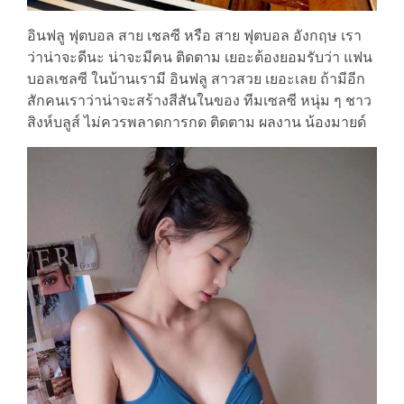
อินฟลู ฟุตบอล สาย เชลซี หรือ สาย ฟุตบอล อังกฤษ เรา
ว่าน่าจะดีนะ น่าจะมีคน ติดตาม เยอะต้องยอมรับว่า แฟน
บอลเชลซี ในบ้านเรามี อินฟลู สาวสวย เยอะเลย ถ้ามีอีก
สักคนเราว่าน่าจะสร้างสีสันในของ ทีมเซลซี หนุ่ม ๆ ชาว
สิงห์บลูส์ ไม่ควรพลาดการกด ติดตาม ผลงาน น้องมายด์