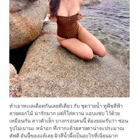
ทำเอาทะเลเดือดกันเลยทีเดียว กับ ชุดว่ายน้ำ ทูพีชสีฟ้า
ลายดอกไม้ น่ารักมาก แต่ก็ใส่ความ แอบแซ่บ ไว้ด้วย
เหมือนกัน สาวตัวเล็ก บางกรอบคนนี้ ต้องยอมรับว่า ซ่อน
รูปไม่เบานะ หน้าอก ที่เรากะด้วยสายตาน่าจะประมาณ
คัพดี อันนี้ของแท้เลย ผิวสีน้ำผึ้งเป็นอะไรที่เนียนมาก