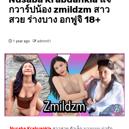
กวาร์ปน้อง zmildzm สาว
สวย ร่างบาง อกฟูจิ 18+
1 year ago
admin01
Nusaba Krabuankla
สาวสวย ตัวเล็ก นางแบบ น่ารัก