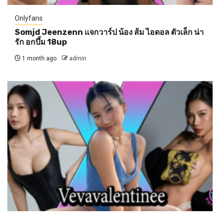
Onlyfans
Somjd Jeenzenn แจกวาร์ป น้อง ส้ม ไอดอล ตัวเล็ก น่า
รัก อกบึ้ม 18up
1 month ago
admin