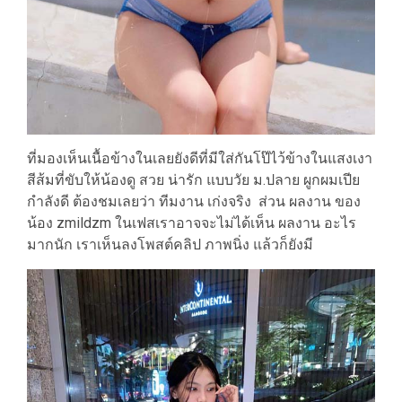
ที่มองเห็นเนื้อข้างในเลยยังดีที่มีใส่กันโป๊ไว้ข้างในแสงเงา
สีส้มที่ขับให้น้องดู สวย น่ารัก แบบวัย ม.ปลาย ผูกผมเปีย
กำลังดี ต้องชมเลยว่า ทีมงาน เก่งจริง ส่วน ผลงาน ของ
น้อง zmildzm ในเฟสเราอาจจะไม่ได้เห็น ผลงาน อะไร
มากนัก เราเห็นลงโพสต์คลิป ภาพนิ่ง แล้วก็ยังมี