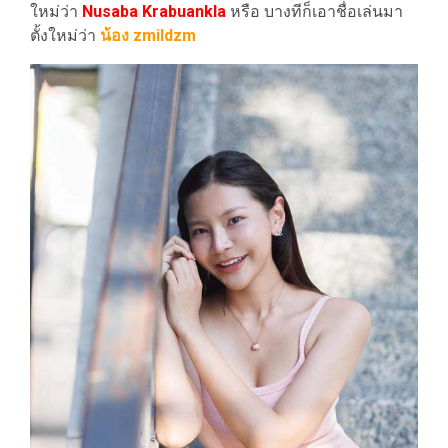
ใหม่ว่า
Nusaba Krabuankla
หรือ บางทีก็เอาชื่อเล่นมา
ตั้งใหม่ว่า
น้อง zmildzm