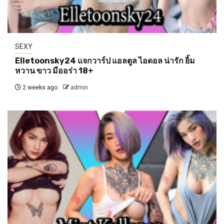
SEXY
Elletoonsky24 แจกวาร์ป แอลตูล ไอดอล น่ารัก ยิ้ม
หวาน ขาว มีออร่า 18+
2 weeks ago
admin